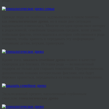
рода.
Прежде люди не особенно задумывались о таком понятии,
как
генеалогическое древо
, но в наши дни ситуация
кардинально изменилась. Многие сегодня проявляют интерес
к родословной, семейным традициям предков, хотят узнать
побольше фактов, относящихся к истории собственного рода-
племени, чтобы хранить и передавать эту информацию
потомкам: детям, внукам, правнукам.
Кроме того,
заказать семейное древо
можно в качестве
сюрприза для близких. История рода — великолепный
подарок не только для старших поколений. Приумноженная,
дополненная новыми интересными фактами, она будет
бережно храниться, передаваться из поколения в поколение.
Эксклюзивный презент, наполненный глубинным
смыслом:
генеалогическое древо