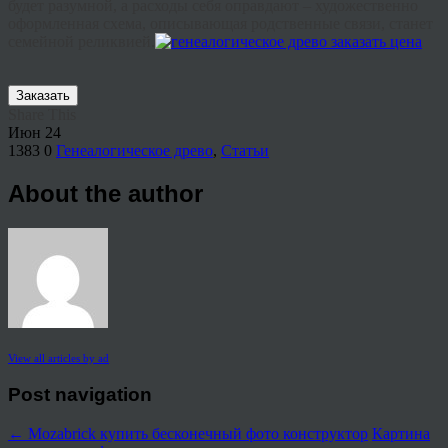
будет разумной, а расходы себя оправдают – художественно
оформленная схема, описывающая родственные связи, станет
семейной реликвией.
Заказать
Share This
Июн
24
1383
0
Генеалогическое древо
,
Статьи
About the author
View all articles by ad
Post navigation
←
Mozabrick купить бесконечный фото конструктор
Картина