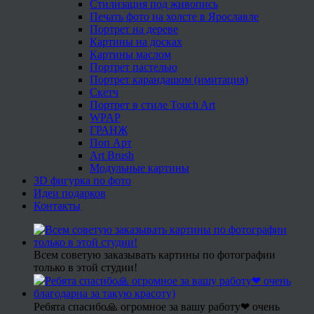
Стилизация под живопись
Печать фото на холсте в Ярославле
Портрет на дереве
Картины на досках
Картины маслом
Портрет пастелью
Портрет карандашом (имитация)
Скетч
Портрет в стиле Touch Art
WPAP
ГРАНЖ
Поп Арт
Art Brush
Модульные картины
3D фигурка по фото
Идеи подарков
Контакты
Всем советую заказывать картины по фотографии
только в этой студии!
Ребята спасибо🙏 огромное за вашу работу❤ очень