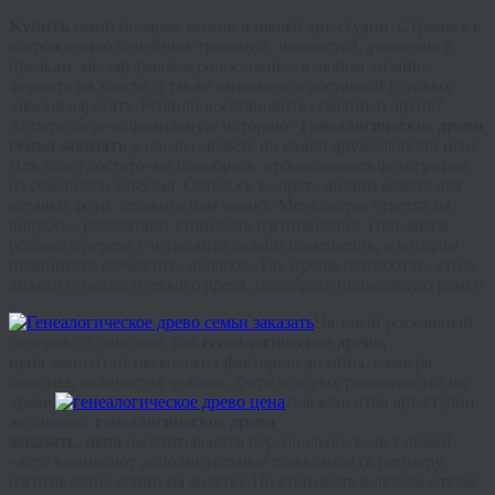
Купить
такой подарок можно в нашей арт-студии. Стремясь к
возрождению семейных традиций, ценностей, уважения к
предкам, мы оформляем родословные в любом дизайне,
формате на холсте, а также занимаемся доставкой готовых
заказов адресату. Решили восстановить семейный архив?
Хотите сберечь фамильную историю?
Генеалогическое древо
семьи заказать
у нас вы можете по самой дружелюбной цене.
Для этого достаточно подобрать, отсканировать фотографии
из семейного альбома. Осталось выбрать дизайн макета для
вставки фото, оставить нам заявку. Менеджеры ответят на
вопросы, рассчитают стоимость изготовления. При заказе
родового дерева учитывайте дизайн помещения, в котором
планируете разместить подарок. Так проще разработать стиль,
дизайн генеалогического древа, подобрать подходящую рамку.
На такой роскошный
подарок со смыслом, как
генеалогическое древо,
цена
зависит от нескольких факторов: дизайна, размера
полотна, количества человек, фото которых размещаются на
древе.
Для клиентов арт-студии,
желающих
генеалогическое древо
заказать
,
цена
рассчитывается персонально, ведь у людей
часто возникают дополнительные пожелания (к примеру,
изготовление копий на холсте). Но стоимость в любом случае