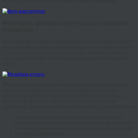
новинка, бесконечный
фото конструктор
Mozabrick
.
Мозабрик
: фото
конструктор
для создания
портретов
Конструктор, который был представлен покупателям в 2020
году, позволяет собрать любую картину в стиле «
пиксель
-арт».
С его помощью удается создать портрет близкого человека,
абстракцию, пейзаж – настоящее украшение квартиры или
офиса.
Mozabrick
, купить
который можно по доступной для таких
креативных подарков цене – это универсальный пазл с
деталями мозаики пяти цветов, крепежными пластинами,
скотчем для фиксации картины на стене и картонной
подставкой. Процедура сборки пазла проста, но увлекательна:
Получатель заходит на сайт производителя, вводит
шестизначный код из коробки и загружает фотографию.
На электронную почту приходит детальная инструкция
по сборке изображения.