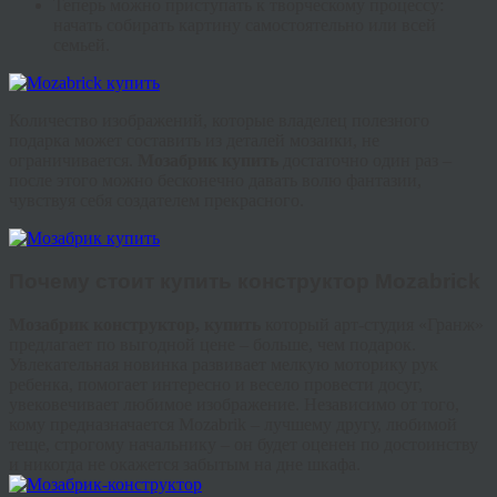
Теперь можно приступать к творческому процессу:
начать собирать картину самостоятельно или всей
семьей.
Количество изображений, которые владелец полезного
подарка может составить из деталей мозаики, не
ограничивается.
Мозабрик
купить
достаточно один раз –
после этого можно бесконечно давать волю фантазии,
чувствуя себя создателем прекрасного.
Почему стоит
купить конструктор
Mozabrick
Мозабрик
конструктор, купить
который арт-студия «
Гранж
»
предлагает по выгодной цене – больше, чем подарок.
Увлекательная новинка развивает мелкую моторику рук
ребенка, помогает интересно и весело провести досуг,
увековечивает любимое изображение. Независимо от того,
кому предназначается
Mozabrik
– лучшему другу, любимой
теще, строгому начальнику – он будет оценен по достоинству
и никогда не окажется забытым на дне шкафа.