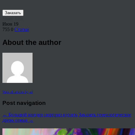
Заказать
Share This
Июн
19
755
0
Статьи
About the author
View all articles by ad
Post navigation
←
Большой киндер сюрприз купить
Заказать генеалогическое
древо семьи
→