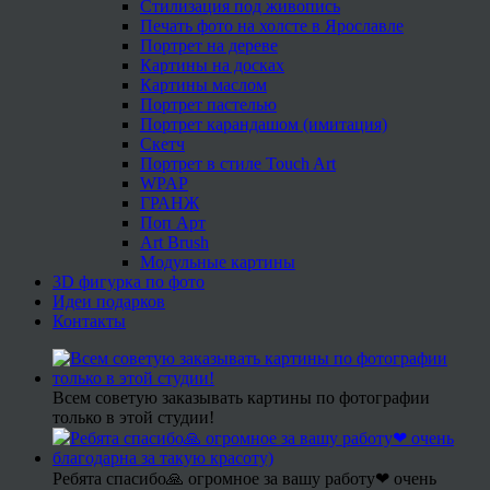
Стилизация под живопись
Печать фото на холсте в Ярославле
Портрет на дереве
Картины на досках
Картины маслом
Портрет пастелью
Портрет карандашом (имитация)
Скетч
Портрет в стиле Touch Art
WPAP
ГРАНЖ
Поп Арт
Art Brush
Модульные картины
3D фигурка по фото
Идеи подарков
Контакты
Всем советую заказывать картины по фотографии
только в этой студии!
Ребята спасибо🙏 огромное за вашу работу❤ очень