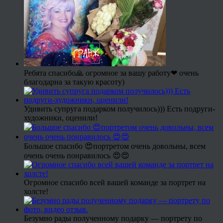
Ребята спасибо🙏 огромное за вашу работу❤ очень
благодарна за такую красоту)
Удивить супруга подарком получилось))) Есть подруги-
художники, оценили!
Большое спасибо 😍портретом очень довольны, всем
очень очень понравилось 😍😍
Огромное спасибо всей вашей команде за портрет на
холсте!
Безумно рады полученному подарку — портрету по