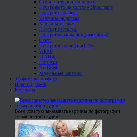
Стилизация под живопись
Печать фото на холсте в Ярославле
Портрет на дереве
Картины на досках
Картины маслом
Портрет пастелью
Портрет карандашом (имитация)
Скетч
Портрет в стиле Touch Art
WPAP
ГРАНЖ
Поп Арт
Art Brush
Модульные картины
3D фигурка по фото
Идеи подарков
Контакты
Всем советую заказывать картины по фотографии
только в этой студии!