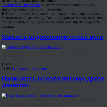
отыскать дальних родственников.
Эксклюзивный презент
вызовет теплые воспоминания у
представителей старших поколений.
Юбилей, новоселье, свадьба – генеалогическое древо заказать
можно по любому поводу. Такой подарок всегда уместен, ведь
только память о родных способна по-настоящему согревать
сердца.
Заказать родословную семьи цена
Известное изречение о том, что семья — наследница рода,
приобретает сегодня особый смысл. Ведь ...
Share This
Ноя
05
1118
5
Генеалогическое древо
Нарисовать генеалогическое древо
династии
Для большинства из нас значима и интересна информация о
своих корнях, предках. Наверняка в ...