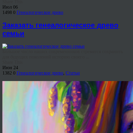
Share This
Июл
06
1498
0
Генеалогическое древо
Заказать генеалогическое древо
семьи
Большое число наших современников стремятся сохранить
для будущих поколений историю своего ...
Share This
Июн
24
1382
0
Генеалогическое древо
,
Статьи