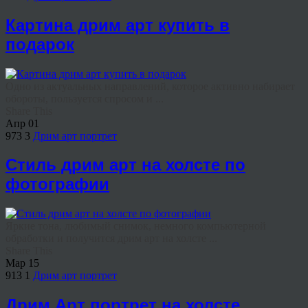
Картина дрим арт купить в
подарок
Одно из актуальных направлений, которое активно набирает
обороты, пользуется спросом и ...
Share This
Апр
01
973
3
Дрим арт портрет
Стиль дрим арт на холсте по
фотографии
Яркие тона, любимый снимок, немного компьютерной
обработки и получится дрим арт на холсте ...
Share This
Мар
15
913
1
Дрим арт портрет
Дрим Арт портрет на холсте