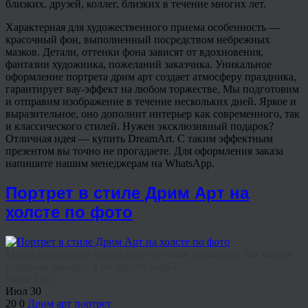
близких, друзей, коллег, близких в течение многих лет.
Характерная для художественного приема особенность —
красочный фон, выполненный посредством небрежных
мазков. Детали, оттенки фона зависят от вдохновения,
фантазии художника, пожеланий заказчика. Уникальное
оформление портрета дрим арт создает атмосферу праздника,
гарантирует вау-эффект на любом торжестве. Мы подготовим
и отправим изображение в течение нескольких дней. Яркое и
выразительное, оно дополнит интерьер как современного, так
и классического стилей. Нужен эксклюзивный подарок?
Отличная идея — купить DreamArt. С таким эффектным
презентом вы точно не прогадаете. Для оформления заказа
напишите нашим менеджерам на WhatsApp.
Портрет в стиле Дрим Арт на
холсте по фото
Магия цифрового искусства: что такое Дрим-арт? Вы хотите
подарить эмоции, а не просто вещь? ...
Share This
Июл
30
20
0
Дрим арт портрет