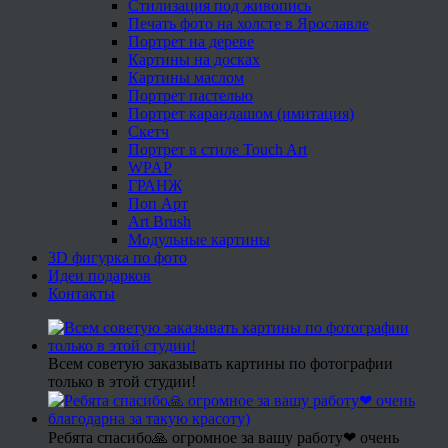
Стилизация под живопись
Печать фото на холсте в Ярославле
Портрет на дереве
Картины на досках
Картины маслом
Портрет пастелью
Портрет карандашом (имитация)
Скетч
Портрет в стиле Touch Art
WPAP
ГРАНЖ
Поп Арт
Art Brush
Модульные картины
3D фигурка по фото
Идеи подарков
Контакты
Всем советую заказывать картины по фотографии
только в этой студии!
Ребята спасибо🙏 огромное за вашу работу❤ очень