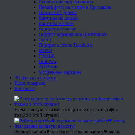
Стилизация под живопись
Печать фото на холсте в Ярославле
Портрет на дереве
Картины на досках
Картины маслом
Портрет пастелью
Портрет карандашом (имитация)
Скетч
Портрет в стиле Touch Art
WPAP
ГРАНЖ
Поп Арт
Art Brush
Модульные картины
3D фигурка по фото
Идеи подарков
Контакты
Всем советую заказывать картины по фотографии
только в этой студии!
Ребята спасибо🙏 огромное за вашу работу❤ очень