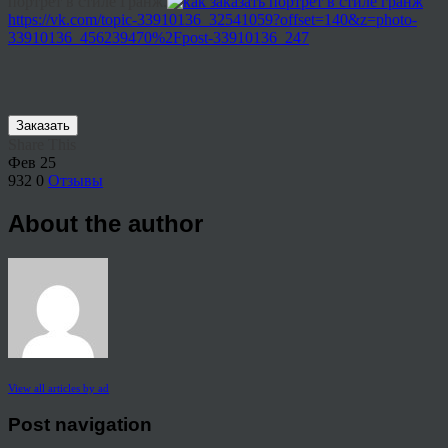
портрет в стиле Гранж.
https://vk.com/topic-33910136_32541059?offset=140&z=photo-
33910136_456239470%2Fpost-33910136_247
Заказать
Share This
Фев
25
932
0
Отзывы
About the author
View all articles by ad
Post navigation