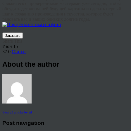
Свяжитесь с проверенными мастерами уже сегодня, чтобы
обсудить детали вашей будущей картины и сделать первый
шаг к созданию произведения искусства, которое будет
радовать вас и ваших близких долгие годы.
Заказать
Share This
Июн
15
37
0
Статьи
About the author
View all articles by ad
Post navigation