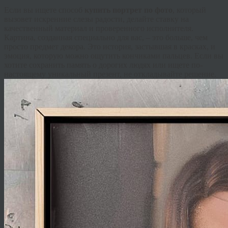
Если вы ищете способ
купить портрет по фото
, который
вызовет искренние слезы радости, делайте ставку на
качественный материал и проверенного исполнителя.
Картина, созданная специально для вас, – это больше, чем
просто предмет декора. Это история, застывшая в красках, и
эмоция, которую можно ощутить кончиками пальцев. Если вы
хотите сохранить память о дорогих людях или ищете по-
настоящему уникальный презент, не откладывайте решение.