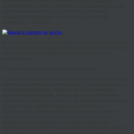
настоящим искусством запечатлеть эмоции, характер и
красоту человека. Будь то украшение домашнего интерьера
или незабываемый сюрприз для близкого человека,
художественный портрет всегда несет в себе особую
энергетику и ценность.
В этой статье мы подробно разберем, как выбрать идеальный
стиль, на что обратить внимание при выборе исполнителя и
как сделать процесс создания картины максимально
комфортным.
Почему стоит заказать портрет по фотографии?
Главное преимущество художественного изображения перед
обычной распечатанной фотографией – это уникальность и
эмоциональная глубина. Когда вы решаетесь
заказать
портрет по фотографии
, вы получаете не просто копию
внешности, а авторское видение, где художник подчеркивает
лучшие черты, добавляет объем, игру света и тени.
Такая картина становится семейной реликвией, которая
передается из поколения в поколение. Кроме того, это
отличный способ преобразить интерьер: правильно
подобранная по стилю и цветовой гамме работа художника
способна стать центральным акцентом в гостиной, кабинете