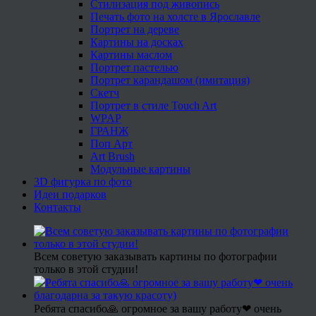
Стилизация под живопись
Печать фото на холсте в Ярославле
Портрет на дереве
Картины на досках
Картины маслом
Портрет пастелью
Портрет карандашом (имитация)
Скетч
Портрет в стиле Touch Art
WPAP
ГРАНЖ
Поп Арт
Art Brush
Модульные картины
3D фигурка по фото
Идеи подарков
Контакты
Всем советую заказывать картины по фотографии
только в этой студии!
Ребята спасибо🙏 огромное за вашу работу❤ очень