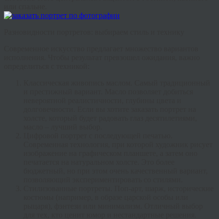
или спальне.
Разновидности портретов: выбираем стиль и технику
Современное искусство предлагает множество вариантов
исполнения. Чтобы результат превзошел ожидания, важно
определиться с техникой:
Классическая живопись маслом
. Самый традиционный
и престижный вариант. Масло позволяет добиться
невероятной реалистичности, глубины цвета и
долговечности. Если вы хотите
заказать портрет на
холсте
, который будет радовать глаз десятилетиями,
масло – лучший выбор.
Цифровой портрет с последующей печатью
.
Современная технология, при которой художник рисует
изображение на графическом планшете, а затем оно
печатается на натуральном холсте. Это более
бюджетный, но при этом очень качественный вариант,
позволяющий экспериментировать со стилями.
Стилизованные портреты
. Поп-арт, шарж, исторические
костюмы (например, в образе царской особы или
рыцаря), фэнтези или минимализм. Отличный выбор
для тех, кто ценит юмор и нестандартные решения.