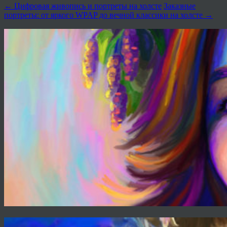
←
Цифровая живопись и портреты на холсте
Заказные
портреты: от яркого WPAP до вечной классики на холсте
→