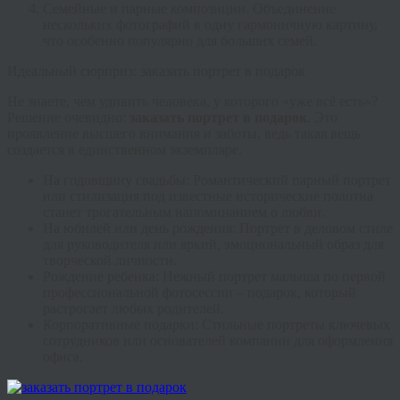
Семейные и парные композиции
. Объединение
нескольких фотографий в одну гармоничную картину,
что особенно популярно для больших семей.
Идеальный сюрприз: заказать портрет в подарок
Не знаете, чем удивить человека, у которого «уже всё есть»?
Решение очевидно:
заказать портрет в подарок
. Это
проявление высшего внимания и заботы, ведь такая вещь
создается в единственном экземпляре.
На годовщину свадьбы
: Романтический парный портрет
или стилизация под известные исторические полотна
станет трогательным напоминанием о любви.
На юбилей или день рождения
: Портрет в деловом стиле
для руководителя или яркий, эмоциональный образ для
творческой личности.
Рождение ребенка
: Нежный портрет малыша по первой
профессиональной фотосессии – подарок, который
растрогает любых родителей.
Корпоративные подарки
: Стильные портреты ключевых
сотрудников или основателей компании для оформления
офиса.