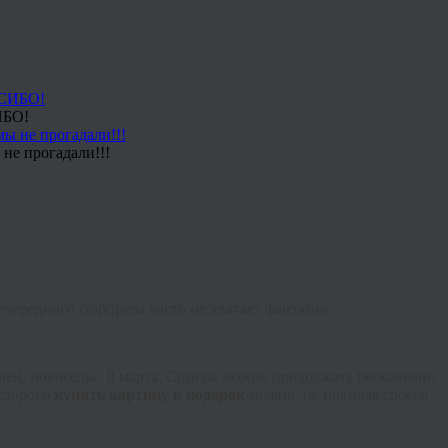
ИБО!
не прогадали!!!
чередного сюрприза часто не хватает фантазии.
ей, новоселье, 8 марта. Список можно продолжать бесконечно.
недорого
купить картину в подарок
можно, не покидая своего