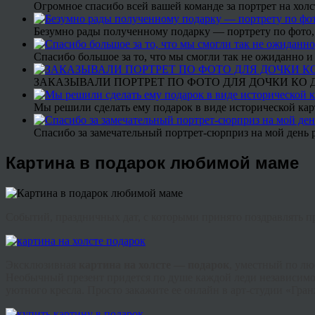
Огромное спасибо всей вашей команде за портрет на холс
Безумно рады полученному подарку — портрету по фото,
Спасибо большое за то, что мы смогли так не ожиданно
ЗАКАЗЫВАЛИ ПОРТРЕТ ПО ФОТО ДЛЯ ДОЧКИ КО ДН
Мы решили сделать ему подарок в виде исторической кар
Спасибо за замечательный портрет-сюрприз на мой день 
Картина в подарок любимой маме
Событий, праздничных дат, с которыми принято поздравлять пр
Эксклюзивная
картина на холсте — подарок
, уместный по лю
Необычный презент придется по душе каждой леди независимо о
уютного кресла. Просто закажите ее онлайн в арт-студии «
Гра