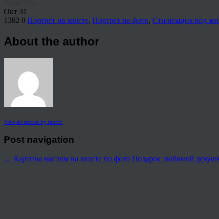
Share This
Окт
31
1382
0
Портрет на холсте
,
Портрет по фото
,
Стилизация под жи
About the author
View all articles by rauffri
Post navigation
←
Картина маслом на холсте по фото
Подарок любимой девушк