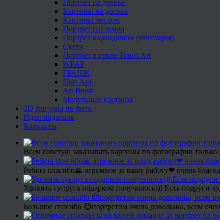
Портрет на дереве
Картины на досках
Картины маслом
Портрет пастелью
Портрет карандашом (имитация)
Скетч
Портрет в стиле Touch Art
WPAP
ГРАНЖ
Поп Арт
Art Brush
Модульные картины
3D фигурка по фото
Идеи подарков
Контакты
Всем советую заказывать картины по фотографии только 
Ребята спасибо🙏 огромное за вашу работу❤ очень благод
Удивить супруга подарком получилось))) Есть подруги-х
Большое спасибо 😍портретом очень довольны, всем очен