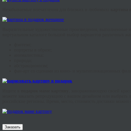
Незабываемые впечатления для близких и любимых
: картина
Выразительные художественные произведения, выполненные на
виртуальном каталоге большой выбор вариантов различных жа
фэнтези
;
портреты в образе;
анималистика
;
природа;
абстракционизм;
фан
-арт со сценами из кино- и мультипликационных фил
Ищите в
подарок маме картину
, завораживающую своей крас
можете заказать репродукцию с вашим дизайном или выбрать лю
российские регионы. Время, место, стоимость доставки можно 
Заказать