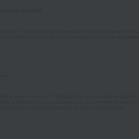
 в подарок женщине
 холсте — самостоятельный элемент интерьерного декора. Их п
нров, колористической палитры, размеров. Мы можем
нарисова
ьмов.
отой и реалистичностью? Обращайтесь, мы подготовим презент
,
бое изображение из нашей коллекции. Его стоимость зависит от
согласовать с нашим менеджером. Звоните и заказывайте!