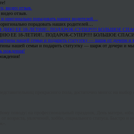
те!
 видео отзыв.
 и оригинально порадовать наших родителей…
Ю ЕЕ 18-ЛЕТИЯ!.. ПОДАРОК-СУПЕР!!!! БОЛЬШОЕ СПАС
тины нашей семьи и подарить статуэтку — шарж от дочери и мы 
рождения!
едставительниц прекрасного пола, достаточно много: на выбор о
бому поводу: на профессиональный праздник, День матери, юбил
т возраста, увлечений, хобби, социального статуса. Быстро и 
нж
».