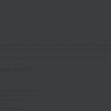
я динамического контента из статичного изображения. Чаще всег
ется благодаря современным алгоритмам компьютерного зрения и
 кино, рекламе, семейных архивах и образовательных проектах.
ению фото?
 и генерирует движения.
ысячах видеозаписей.
листичные кадры.
 фото.
боты с лицами.