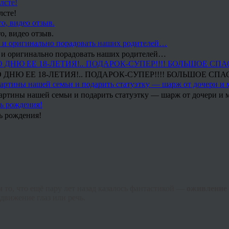
лсте!
, видео отзыв.
о и оригинально порадовать наших родителей…
НЮ ЕЕ 18-ЛЕТИЯ!.. ПОДАРОК-СУПЕР!!!! БОЛЬШОЕ СПА
артины нашей семьи и подарить статуэтку — шарж от дочери и м
ь рождения!
то, что ещё пару лет назад казалось фантастикой —
оживление
движение глаз или речь.