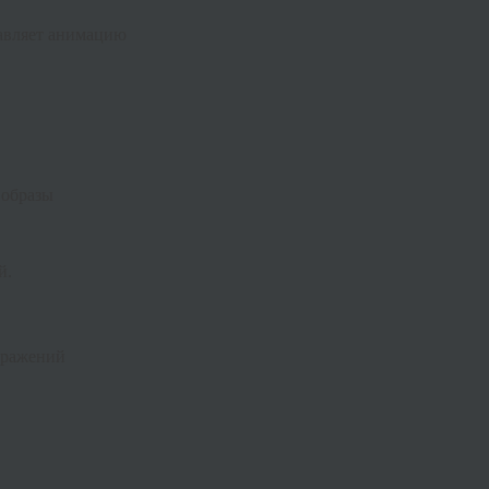
бавляет анимацию
 образы
й.
бражений