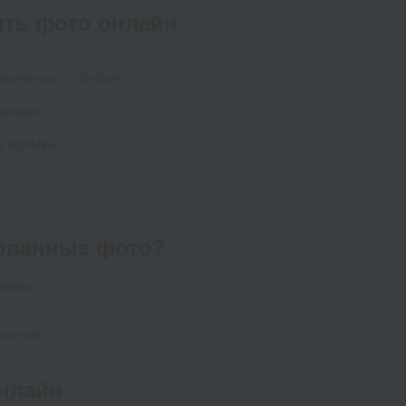
ить фото онлайн
звлечения — Reface.
роекции.
, музыка.
рованные фото?
рхивы
чностей
нлайн