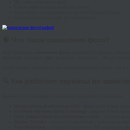
Что такое оживление фото
Какие сервисы позволяют это сделать
Как выбрать подходящий инструмент под ваши цели
Пошаговые инструкции для начинающих
🧠 Что такое оживление фото?
Под термином
«оживление фото»
понимается процесс создани
движения, эмоции и даже заставлять «говорить». Это достига
Такой эффект используют как в развлекательных целях, так и в
🔍 Как работают сервисы по оживл
Большинство платформ используют следующие технологии:
Искусственный интеллект (AI)
– распознаёт черты лица
Глубокое обучение (Deep Learning)
– модели учатся на т
GAN (генеративно-состязательные сети)
– создают реа
Motion Transfer
– переносит движения с шаблона на ваше
Face Animation
– специализированные ИИ-модели для ра