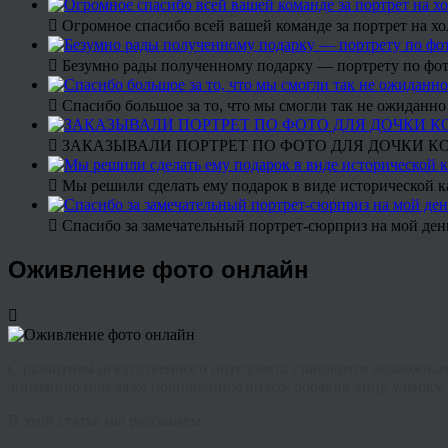
Огромное спасибо всей вашей команде за портрет на хо
Безумно рады полученному подарку — портрету по фото
Спасибо большое за то, что мы смогли так не ожиданн
ЗАКАЗЫВАЛИ ПОРТРЕТ ПО ФОТО ДЛЯ ДОЧКИ КО Д
Мы решили сделать ему подарок в виде исторической к
Спасибо за замечательный портрет-сюрприз на мой ден
Оживление фото онлайн
С развитием искусственного интеллекта становится возможным 
анимацию или даже полноценное видео, добавив лицу улыбку, 
В этой статье мы расскажем: