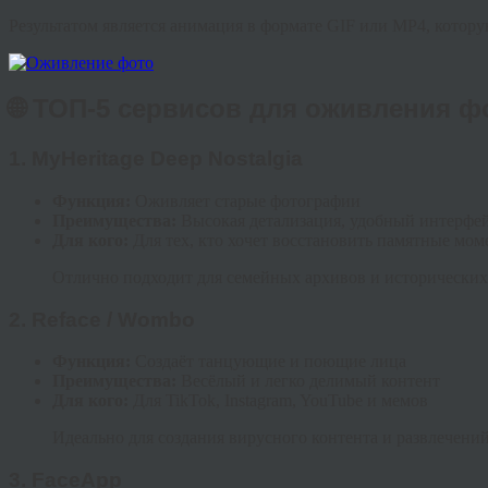
Результатом является анимация в формате GIF или MP4, котор
🌐 ТОП-5 сервисов для оживления ф
1.
MyHeritage Deep Nostalgia
Функция:
Оживляет старые фотографии
Преимущества:
Высокая детализация, удобный интерфе
Для кого:
Для тех, кто хочет восстановить памятные мо
Отлично подходит для семейных архивов и исторических
2.
Reface / Wombo
Функция:
Создаёт танцующие и поющие лица
Преимущества:
Весёлый и легко делимый контент
Для кого:
Для TikTok, Instagram, YouTube и мемов
Идеально для создания вирусного контента и развлечений
3.
FaceApp