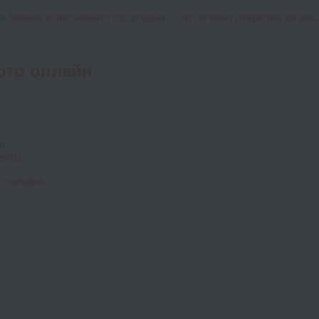
ую можно использовать где угодно — от личных открыток до ре
ото онлайн
йс
менты
 снимков.
.