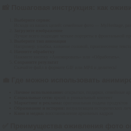
📸 Пошаговая инструкция: как ожив
Выберите сервис
Исходя из ваших целей: семейные фото — MyHeritage, ра
Загрузите изображение
Лучше всего подходят четкие портреты в фронтальной п
Выберите тип анимации
Например: улыбка, кивание головой, произнесение текста
Начните обработку
Нажмите кнопку «Анимировать» или «Обработать».
Сохраните результат
Скачайте файл в формате GIF или MP4 и делитесь!
💼 Где можно использовать аними
Личное использование:
открытки, подарки, семейные а
Социальные сети:
яркий и уникальный контент
Маркетинг и реклама:
оригинальная подача продуктов
Образование и история:
визуализация исторических ли
Кино и медиа:
восстановление архивных кадров
✅ Преимущества оживления фото о