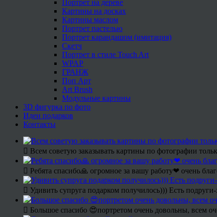
Портрет на дереве
Картины на досках
Картины маслом
Портрет пастелью
Портрет карандашом (имитация)
Скетч
Портрет в стиле Touch Art
WPAP
ГРАНЖ
Поп Арт
Art Brush
Модульные картины
3D фигурка по фото
Идеи подарков
Контакты
Всем советую заказывать картины по фотографии только
Ребята спасибо🙏 огромное за вашу работу❤ очень благ
Удивить супруга подарком получилось))) Есть подруги
Большое спасибо 😍портретом очень довольны, всем оч