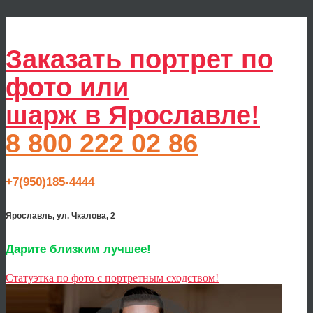
Заказать портрет по
фото или
шарж в Ярославле!
8 800 222 02 86
+7(950)185-4444
Ярославль, ул. Чкалова, 2
Дарите близким лучшее!
Статуэтка по фото с портретным сходством!