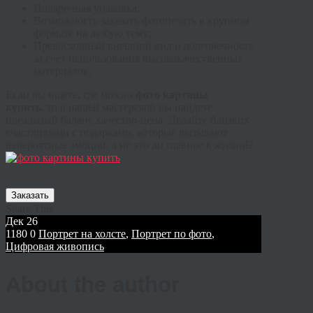
Подарочная упаковка;
Возможность заказать фотопечать в крупном
формате на любую тему;
Превосходный внешний вид и долговечность
за счет использования высококачественных
материалов.
Если вы ищете, где можно
фото картины
купить,
то в нашей мастерской вы найдете
идеальный баланс качество-цена. Делайте близких
счастливыми с подарками, которые вызывают
невероятные эмоции, а не это ли главное в жизни!?
Заказать
Share This
Дек
26
1180
0
Портрет на холсте
,
Портрет по фото
,
Цифровая живопись
About the author