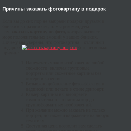
Причины заказать фотокартину в подарок
Если вы до сих пор не выбрали подарки друзьям и
близким к праздникам, то мы рекомендуем
вам
заказать картину по фото,
которая вызовет
море положительных эмоций у ваших близких.
Почему мы уверены, что фотокартина – отличный
подарок?
Есть несколько
причин:
Напечатать можно изображение любой
сложности, включая групповые
портреты или сюжетные картины без
потери в качестве.
Возможно добавление фотоэффектов и
надписей или печати в стиле дрим-арт.
Размер картины вы выбираете
самостоятельно – от миниатюр до
крупноформатных изображений.
При желании можно заказать не только
портрет, но также изображение на любую
тематику.
Доступная цена позволит вам сделать