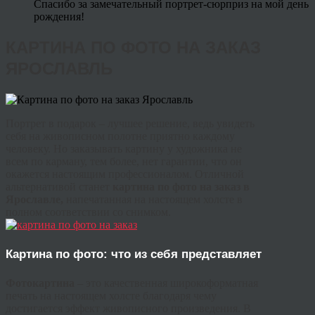
Спасибо за замечательный портрет-сюрприз на мой день
рождения!
КАРТИНА ПО ФОТО НА ЗАКАЗ
ЯРОСЛАВЛЬ
Портрет в подарок – лучшее решение, ведь увидеть
себя на живописном полотне приятно каждому
человеку. Но заказывать картину у художника не
всем по карману, тем более, нет гарантии, что он
окажется настоящим профессионалом. Отличной
альтернативой станет
картина по фото на заказ в
Ярославле,
напечатанная на настоящем холсте в
полном соответствии со снимком.
Картина по фото: что из себя представляет
Фотокартина
– это качественная широкоформатная
печать на настоящем холсте благодаря чему
достигается эффект живописного произведения. В