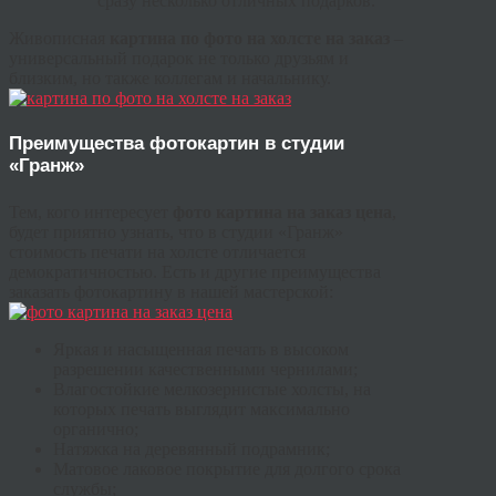
сразу несколько отличных подарков.
Живописная
картина по фото на холсте на заказ
–
универсальный подарок не только друзьям и
близким, но также коллегам и начальнику.
Преимущества фотокартин в студии
«Гранж»
Тем, кого интересует
фото картина на заказ цена
,
будет приятно узнать, что в студии «Гранж»
стоимость печати на холсте отличается
демократичностью. Есть и другие преимущества
заказать фотокартину в нашей мастерской:
Яркая и насыщенная печать в высоком
разрешении качественными чернилами;
Влагостойкие мелкозернистые холсты, на
которых печать выглядит максимально
органично;
Натяжка на деревянный подрамник;
Матовое лаковое покрытие для долгого срока
службы;