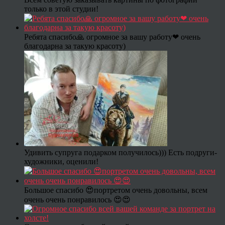
только в этой студии!
Ребята спасибо🙏 огромное за вашу работу❤ очень
благодарна за такую красоту)
Удивить супруга подарком получилось))) Есть подруги-
художники, оценили!
Большое спасибо 😍портретом очень довольны, всем
очень очень понравилось 😍😍