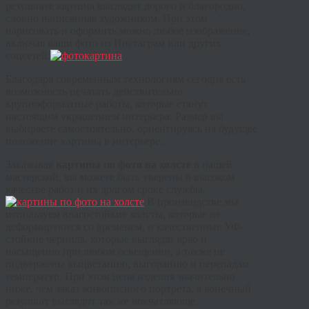
результате картина выглядит дорого и благородно,
словно написанная художником. При этом
нарисовать и оформить можно любое изображение,
включая ваши фото из Инстаграм или других
соцсетей.
Благодаря современным технологиям сегодня есть
возможность печатать действительно
крупноформатные работы, которые станут
настоящим украшением интерьера. Размер вы
выбираете самостоятельно, ориентируясь на будущее
положение картины в интерьере.
Заказывая
картины по фото на холсте
в нашей
мастерской, вы можете быть уверены в высоком
качестве работ и их долгом сроке службы.
В производстве мы
используем влагостойкие холсты, которые не
деформируются со временем, и качественные УФ-
стойкие чернила, которые выглядят ярко и
насыщенно при любом освещении, а также не
подвержены выцветанию, выгоранию и перепадам
температур. При этом цена изделия значительно
ниже, чем заказ живописного портрета, а конечный
результат выглядит так же впечатляюще.