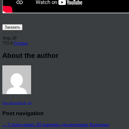
Заказать
Share This
Апр
20
755
0
Статьи
About the author
View all articles by ad
Post navigation
←
Стерео варио 3D картины для интерьера
Красивые