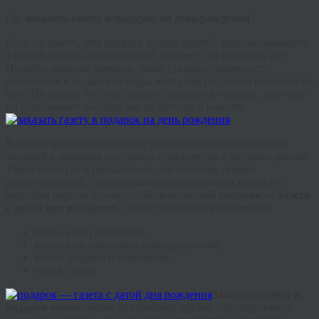
Где
заказать газету в подарок на день рождения
?
Если не знаете, чем удивить коллег, друзей, родных, закажите
в нашей студии оригинальный «привет» из прошлых лет.
Подобно машине времени такой сувенир «перенесет»
получателя в те далекие годы, когда сам он только появился на
свет. Не секрет, что чем старше становится человек, тем чаще
он испытывает ностальгию по детству и юности.
В нашей коллекции большое разнообразие оригинальных
тиражей в хорошем состоянии практически с любыми датами.
Такой «экскурс в прошлое» по достоинству оценит
разносторонняя, с нетривиальным взглядом на жизнь и с
хорошим вкусом личность. Эксклюзивный
подарок — газета
с датой дня рождения,
станет отличным выбором для
первых лиц компании;
вузовских, школьных преподавателей;
коллег старшего поколения;
отцов, дедов.
Заказать газету в
подаро
к
можно также для близких друзей, однокурсников.