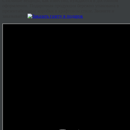
Стильные вещицы, как известно, нуждаются в достойном
оформлении. Подарочная продукция бережно упакована в
презентабельные коробки в
крафтовом
стиле. Звоните и
заказывайте.