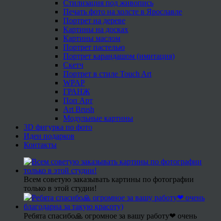
Стилизация под живопись
Печать фото на холсте в Ярославле
Портрет на дереве
Картины на досках
Картины маслом
Портрет пастелью
Портрет карандашом (имитация)
Скетч
Портрет в стиле Touch Art
WPAP
ГРАНЖ
Поп Арт
Art Brush
Модульные картины
3D фигурка по фото
Идеи подарков
Контакты
Всем советую заказывать картины по фотографии
только в этой студии!
Ребята спасибо🙏 огромное за вашу работу❤ очень